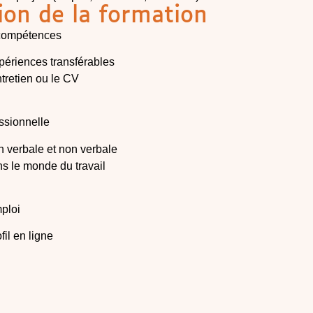
ion de la formation
s compétences
expériences transférables
ntretien ou le CV
essionnelle
n verbale et non verbale
ns le monde du travail
ploi
fil en ligne