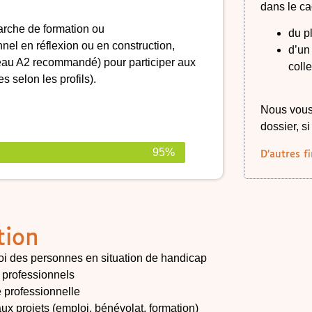
dans le ca
arche de formation ou
du p
el en réflexion ou en construction,
d’un
veau A2 recommandé) pour participer aux
colle
s selon les profils).
Nous vous
dossier, s
95%
D’autres f
tion
ploi des personnes en situation de handicap
 professionnels
e professionnelle
x projets (emploi, bénévolat, formation)