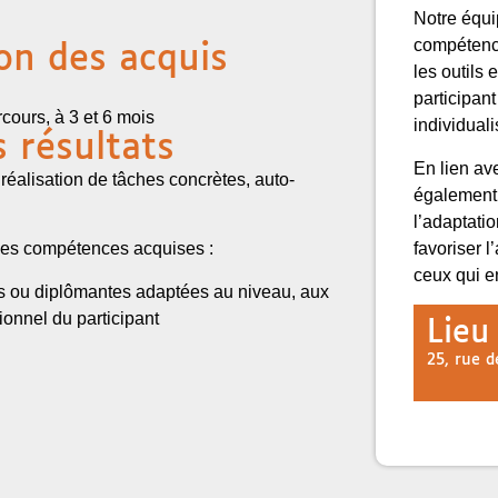
Notre équi
compétence
ion des acquis
les outils 
participan
rcours, à 3 et 6 mois
individual
s résultats
En lien ave
 réalisation de tâches concrètes, auto-
également 
l’adaptati
favoriser 
r les compétences acquises :
ceux qui e
tes ou diplômantes adaptées au niveau, aux
ionnel du participant
Lieu
25, rue 