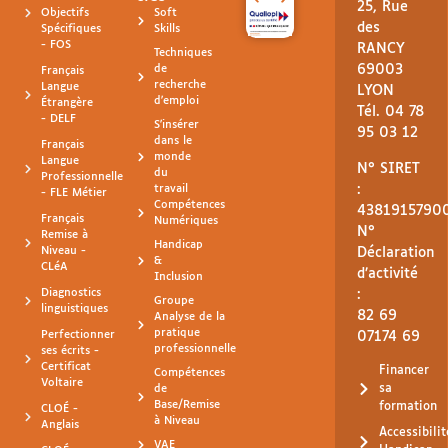
25, Rue
Objectifs
Soft
des
Spécifiques
Skills
- FOS
RANCY
Techniques
de
69003
Français
recherche
Langue
LYON
d'emploi
Étrangère
Tél. 04 78
- DELF
S'insérer
95 03 12
dans le
Français
monde
Langue
N° SIRET
du
Professionnelle
:
travail
- FLE Métier
Compétences
4381915790
Français
Numériques
N°
Remise à
Handicap
Niveau -
Déclaration
&
CLéA
d’activité
Inclusion
Diagnostics
:
Groupe
linguistiques
82 69
Analyse de la
pratique
Perfectionner
07174 69
professionnelle
ses écrits -
Certificat
Financer
Compétences
Voltaire
sa
de
Base/Remise
formation
CLOÉ -
à Niveau
Anglais
Accessibilit
VAE